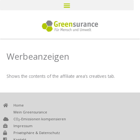
Zum
Inhalt
springen
Werbeanzeigen
Shows the contents of the affiliate area’s creatives tab.
Home
Mein Greensurance
CO
-Emissionen kompensieren
2
Impressum
Privatsphäre & Datenschutz
Kontakt