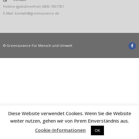
Hotline (gebührenfrei): 0800-7007701
E-Mail: kontakt@greensurance.de
F
a
c
© Greensurance Für Mensch und Umwelt
e
b
o
o
k
Diese Website verwendet Cookies. Wenn Sie die Website
weiter nutzen, gehen wir von Ihrem Einverständnis aus.
Cookie-Informationen
OK